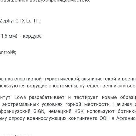
ephyr GTX Lo TF:
1,5 мм) + кордура;
ntrol®;
ынка спортивной, туристической, альпинистской и военн
пользуются ведущие спортсмены, путешественники и воен
титут Lowa разрабатывает и тестирует новые обра
в экстремальных условиях горной местности. Начиная 
 французский GIGN, немецкий KSK используют ботин
ному опросу военнослужащих контингента ООН в Афгани