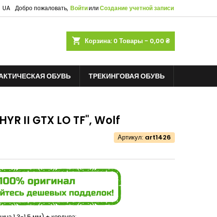
UA
Добро пожаловать,
Войти
или
Создание учетной записи
shopping_cart
Корзина:
0
Товары - 0,00 ₴
АКТИЧЕСКАЯ ОБУВЬ
ТРЕКИНГОВАЯ ОБУВЬ
YR II GTX LO TF", Wolf
Артикул:
art1426
на 1,3-1,5 мм) + кордура;