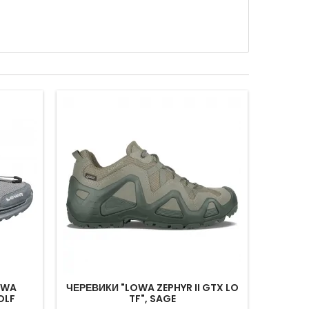
OWA
ЧЕРЕВИКИ "LOWA ZEPHYR II GTX LO
ЧЕРЕВ
OLF
TF", SAGE