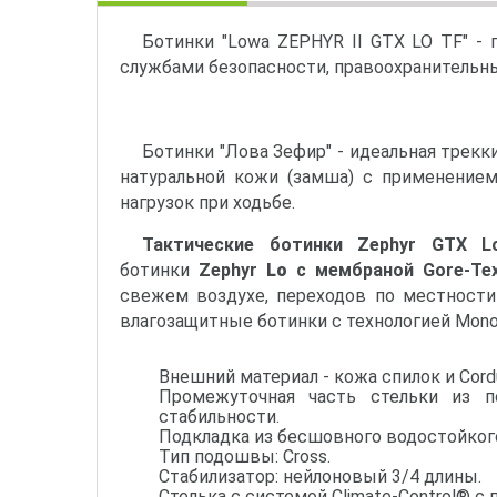
Ботинки "Lowa ZEPHYR II GTX LO TF" -
службами безопасности, правоохранительн
Ботинки "Лова Зефир" - идеальная трекк
натуральной кожи (замша) с применени
нагрузок при ходьбе.
Тактические ботинки Zephyr GTX L
ботинки
Zephyr
Lo
с мембраной Gore-T
свежем воздухе, переходов по местности
влагозащитные ботинки с технологией Mon
Внешний материал - кожа спилок и Cord
Промежуточная часть стельки из п
стабильности.
Подкладка из бесшовного водостойког
Тип подошвы: Cross.
Стабилизатор: нейлоновый 3/4 длины.
Стелька с системой Climate-Control® 