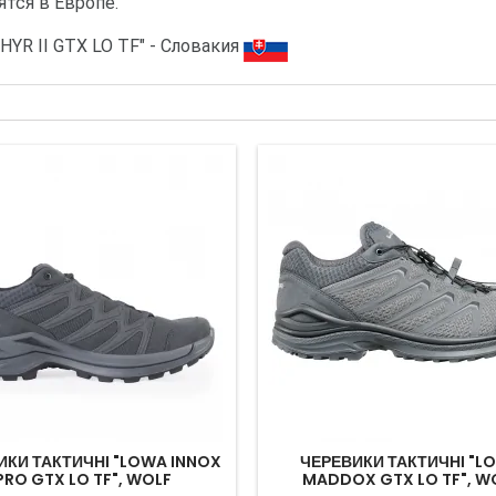
тся в Европе.
YR II GTX LO TF" - Словакия
ИКИ ТАКТИЧНІ "LOWA INNOX
ЧЕРЕВИКИ ТАКТИЧНІ "L
PRO GTX LO TF", WOLF
MADDOX GTX LO TF", W