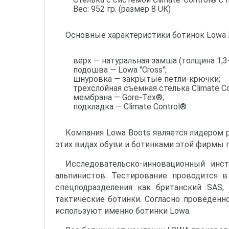
Вес: 952 гр. (размер 8 UK)
Основные характеристики ботинок Lowa Z
верх — натуральная замша (толщина 1,3-
подошва — Lowa "Cross";
шнуровка — закрытые петли-крючки;
трехслойная съемная стелька Сlimate Сo
мембрана — Gore-Tex®;
подкладка — Сlimate Сontrol®.
Компания Lowa Boots является лидером р
этих видах обуви и ботинками этой фирмы 
Исследовательско-инновационный инс
альпинистов. Тестирование проводится 
спецподразделения как британский SAS,
тактические ботинки. Согласно проведен
используют именно ботинки Lowa.