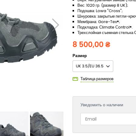
Вес: 1020 гр. (размер 8 UK);
Подошва: Lowa "Cross";
Шнуровка: закрытые петли-крю
Мембрана: Gore-Tex®;
Подкладка: Сlimate Сontrol®.
Трехслойная съемная стелька С
8 500,00 ₴
Размер
Таблица размеров
Уведомить о наличии