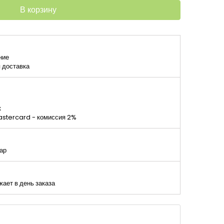
В корзину
ние
я доставка
к
astercard - комиссия 2%
ар
ает в день заказа