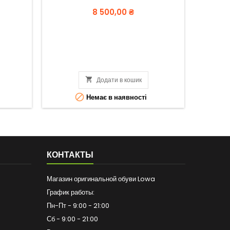
Вартість
8 500,00 ₴

Додати в кошик

Немає в наявності
КОНТАКТЫ
Магазин оригинальной обуви Lowa
График работы:
Пн-Пт - 9:00 - 21:00
Сб - 9:00 - 21:00