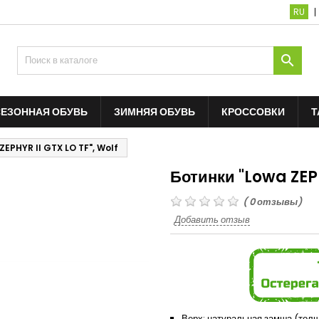
RU

ЕЗОННАЯ ОБУВЬ
ЗИМНЯЯ ОБУВЬ
КРОССОВКИ
Т
ZEPHYR II GTX LO TF", Wolf
Ботинки "Lowa ZEPH
(
0
отзывы)
Добавить отзыв
Верх: натуральная замша (толщи