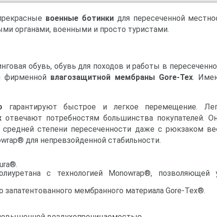
 прекрасные
военные ботинки
для пересеченной местно
ыми органами, военными и просто туристами.
инговая обувь, обувь для походов и работы в пересеченн
ем фирменной
влагозащитной мембраны Gore-Tex
. Име
o
гарантируют быстрое и легкое перемещение. Лег
ex
отвечают потребностям большинства покупателей. О
 средней степени пересеченности даже с рюкзаком ве
owrap® для непревзойденной стабильности.
ura®.
олиуретана с технологией Monowrap®, позволяющей
о запатентованного мембранного материала Gore-Tex®.
с повышенной воздухопроницаемостью.