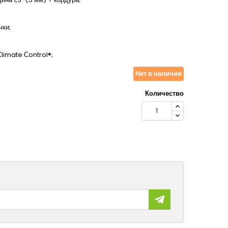
чки;
limate Сontrol®;
Нет в наличии
Количество