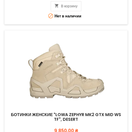

В корзину

Нет в наличии
БОТИНКИ ЖЕНСКИЕ "LOWA ZEPHYR MK2 GTX MID WS
TF", DESERT
Цена
9 850,00 ₴