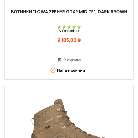
БОТИНКИ "LOWA ZEPHYR GTX® MID TF", DARK BROWN
5 Отзыв(ы)
Цена
9 185,00 ₴

В корзину

Нет в наличии