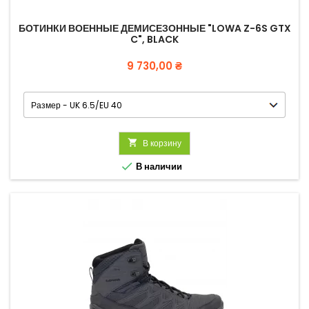
БОТИНКИ ВОЕННЫЕ ДЕМИСЕЗОННЫЕ "LOWA Z-6S GTX
C", BLACK
Цена
9 730,00 ₴

В корзину

В наличии