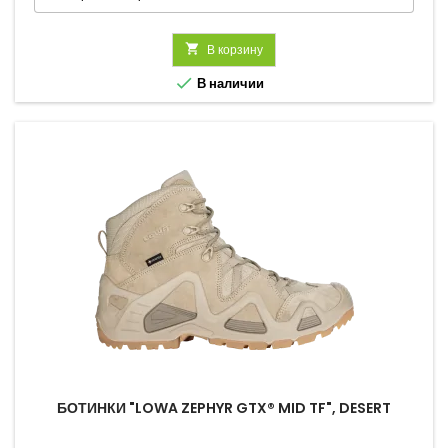

В корзину

В наличии
БОТИНКИ "LOWA ZEPHYR GTX® MID TF", DESERT