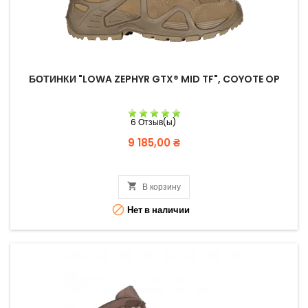
БОТИНКИ "LOWA ZEPHYR GTX® MID TF", COYOTE OP
6 Отзыв(ы)
Цена
9 185,00 ₴

В корзину

Нет в наличии