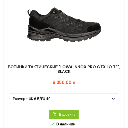
БОТИНКИ ТАКТИЧЕСКИЕ "LOWA INNOX PRO GTX LO TF",
BLACK
Цена
8 350,00 ₴

В корзину

В наличии