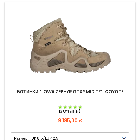
БОТИНКИ "LOWA ZEPHYR GTX® MID TF", COYOTE
13 Отзыв(ы)
Цена
9 185,00 ₴