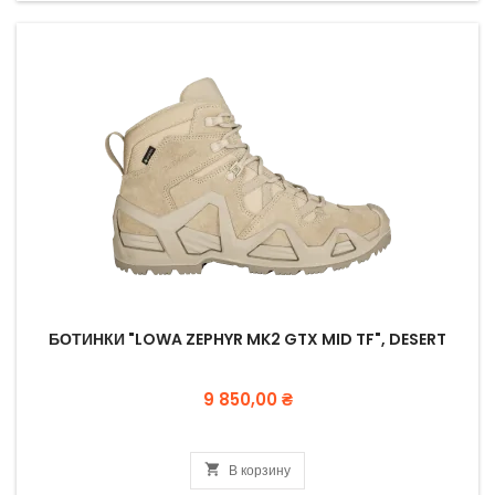
БОТИНКИ "LOWA ZEPHYR MK2 GTX MID TF", DESERT
Цена
9 850,00 ₴

В корзину