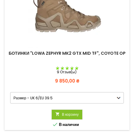
БОТИНКИ "LOWA ZEPHYR MK2 GTX MID TF", COYOTE OP
9 Отзыв(ы)
Цена
9 850,00 ₴

В корзину

В наличии