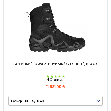
БОТИНКИ "LOWA ZEPHYR MK2 GTX HI TF", BLACK
4 Отзыв(ы)
Цена
11 631,00 ₴