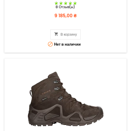
8 Отзыв(ы)
Цена
9 185,00 ₴

В корзину

Нет в наличии