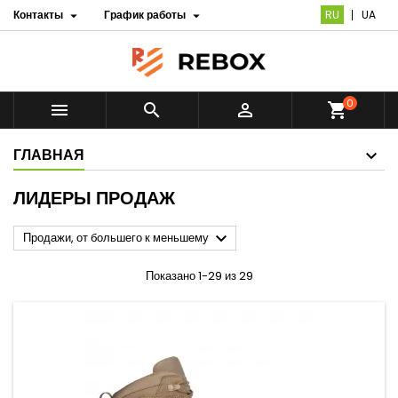
Контакты
График работы
RU
UA


0



shopping_cart
ГЛАВНАЯ
ЛИДЕРЫ ПРОДАЖ

Продажи, от большего к меньшему
Показано 1-29 из 29