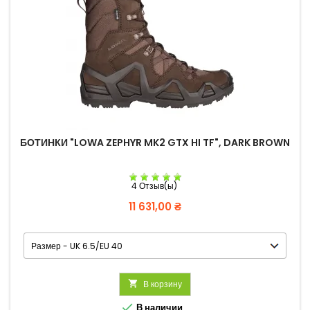
БОТИНКИ "LOWA ZEPHYR MK2 GTX HI TF", DARK BROWN
4 Отзыв(ы)
Цена
11 631,00 ₴

В корзину

В наличии