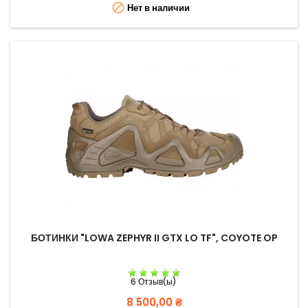

Нет в наличии
БОТИНКИ "LOWA ZEPHYR II GTX LO TF", COYOTE OP
6 Отзыв(ы)
Цена
8 500,00 ₴