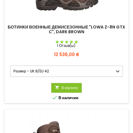
БОТИНКИ ВОЕННЫЕ ДЕМИСЕЗОННЫЕ "LOWA Z-8N GTX
C", DARK BROWN
1 Отзыв(ы)
Цена
12 536,00 ₴

В корзину

В наличии