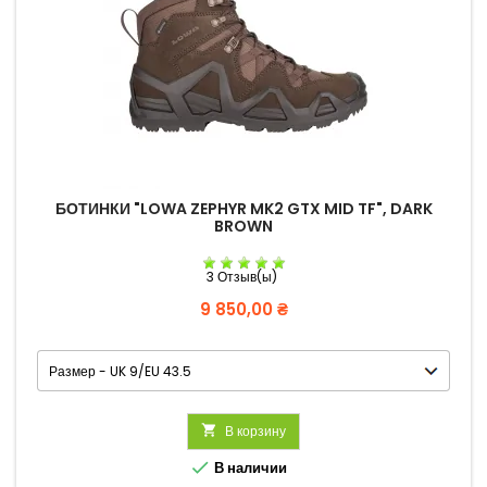
БОТИНКИ "LOWA ZEPHYR MK2 GTX MID TF", DARK
BROWN
3 Отзыв(ы)
Цена
9 850,00 ₴

В корзину

В наличии