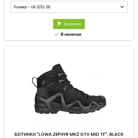

В корзину

В наличии
БОТИНКИ "LOWA ZEPHYR MK2 GTX MID TF", BLACK