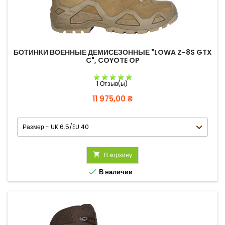
БОТИНКИ ВОЕННЫЕ ДЕМИСЕЗОННЫЕ "LOWA Z-8S GTX
C", COYOTE OP
1 Отзыв(ы)
Цена
11 975,00 ₴

В корзину

В наличии