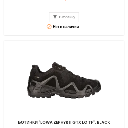

В корзину

Нет в наличии
БОТИНКИ "LOWA ZEPHYR II GTX LO TF", BLACK