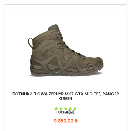
БОТИНКИ "LOWA ZEPHYR MK2 GTX MID TF", RANGER
GREEN
1 Отзыв(ы)
Цена
9 850,00 ₴