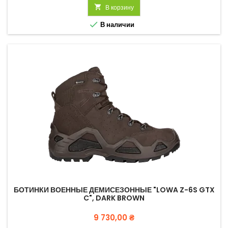

В корзину

В наличии
БОТИНКИ ВОЕННЫЕ ДЕМИСЕЗОННЫЕ "LOWA Z-6S GTX
C", DARK BROWN
Цена
9 730,00 ₴