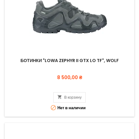
БОТИНКИ "LOWA ZEPHYR II GTX LO TF", WOLF
Цена
8 500,00 ₴

В корзину

Нет в наличии