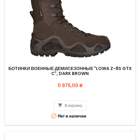
БОТИНКИ ВОЕННЫЕ ДЕМИСЕЗОННЫЕ "LOWA Z-8S GTX
C", DARK BROWN
Цена
11 975,00 ₴

В корзину

Нет в наличии