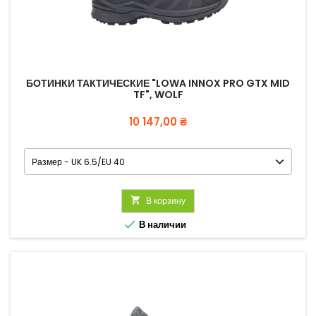
БОТИНКИ ТАКТИЧЕСКИЕ "LOWA INNOX PRO GTX MID
TF", WOLF
Цена
10 147,00 ₴

В корзину

В наличии