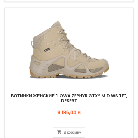
БОТИНКИ ЖЕНСКИЕ "LOWA ZEPHYR GTX® MID WS TF",
DESERT
Цена
9 185,00 ₴

В корзину