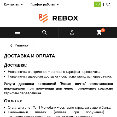
Контакты
График работы
RU
UA


0



shopping_cart

Главная
ДОСТАВКА И ОПЛАТА
Доставка:
Новая почта в отделение - согласно тарифам перевозчика.
Новая почта адресная доставка - согласно тарифам перевозчика.
Услуги доставки компанией "Новая почта" оплачивается
покупателем при получении или через приложение согласно
тарифам перевозчика.
Оплата:
Оплата на счет ФЛП Монобанк - согласно тарифам вашего банка.
Наложенный платеж (оплата при получении) -
комиссия составляет 20 грн + 2% от суммы перевода.