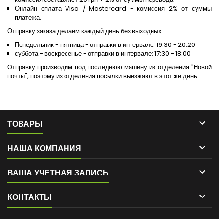
Онлайн оплата Visa / Mastercard - комиссия 2% от суммы
платежа.
Отправку заказа делаем каждый день без выходных.
Понедельник - пятница - отправки в интервале: 19:30 - 20:20
суббота - воскресенье - отправки в интервале: 17:30 - 18:00
Отправку производим под последнюю машину из отделения "Новой
почты", поэтому из отделения посылки выезжают в этот же день.

ТОВАРЫ

НАША КОМПАНИЯ

ВАША УЧЕТНАЯ ЗАПИСЬ

КОНТАКТЫ