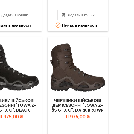
Додати в кошик

Додати в кошик

має в наявності
Немає в наявності
ВИКИ ВІЙСЬКОВІ
ЧЕРЕВИКИ ВІЙСЬКОВІ
ЕЗОННІ "LOWA Z-
ДЕМІСЕЗОННІ "LOWA Z-
GTX C", BLACK
8S GTX C", DARK BROWN
Вартість
Вартість
11 975,00 ₴
11 975,00 ₴