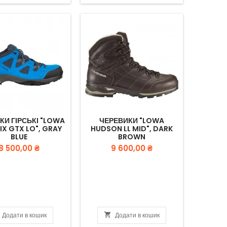
КИ ГІРСЬКІ "LOWA
ЧЕРЕВИКИ "LOWA
IX GTX LO", GRAY
HUDSON LL MID", DARK
BLUE
BROWN
Вартість
Вартість
8 500,00 ₴
9 600,00 ₴
Додати в кошик

Додати в кошик