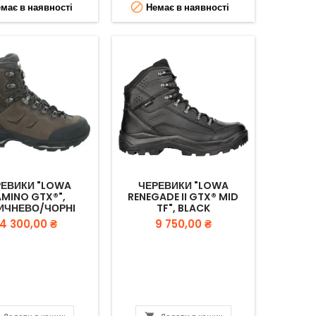

має в наявності
Немає в наявності
РЕВИКИ "LOWA
ЧЕРЕВИКИ "LOWA
MINO GTX®",
RENEGADE II GTX® MID
ИЧНЕВО/ЧОРНІ
TF", BLACK
Вартість
Вартість
14 300,00 ₴
9 750,00 ₴