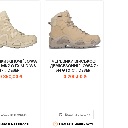
КИ ЖІНОЧІ "LOWA
ЧЕРЕВИКИ ВІЙСЬКОВІ
 MK2 GTX MID WS
ДЕМІСЕЗОННІ "LOWA Z-
TF", DESERT
6N GTX C", DESERT
Вартість
Вартість
9 850,00 ₴
10 200,00 ₴
Додати в кошик

Додати в кошик

має в наявності
Немає в наявності