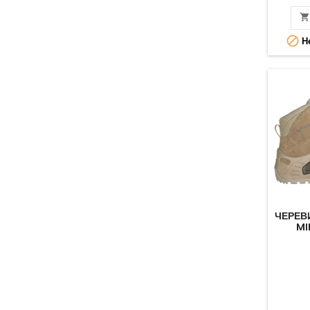

Не
ЧЕРЕВ
MI