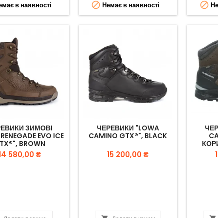


має в наявності
Немає в наявності
Не
ЕВИКИ ЗИМОВІ
ЧЕРЕВИКИ "LOWA
ЧЕ
RENEGADE EVO ICE
CAMINO GTX®", BLACK
CA
TX®", BROWN
КОР
Вартість
Вартість
14 580,00 ₴
15 200,00 ₴