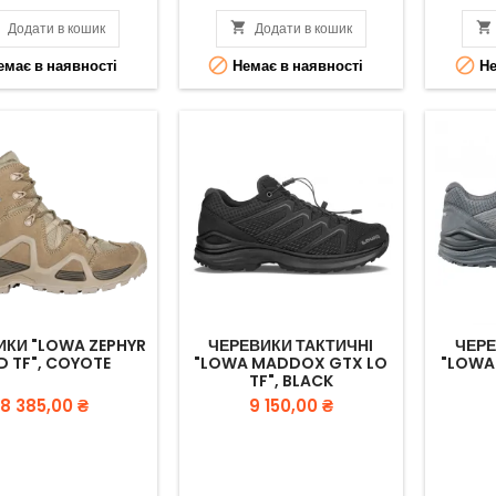

Додати в кошик

Додати в кошик



має в наявності
Немає в наявності
Не
ИКИ "LOWA ZEPHYR
ЧЕРЕВИКИ ТАКТИЧНІ
ЧЕРЕ
D TF", COYOTE
"LOWA MADDOX GTX LO
"LOWA
TF", BLACK
Вартість
Вартість
8 385,00 ₴
9 150,00 ₴