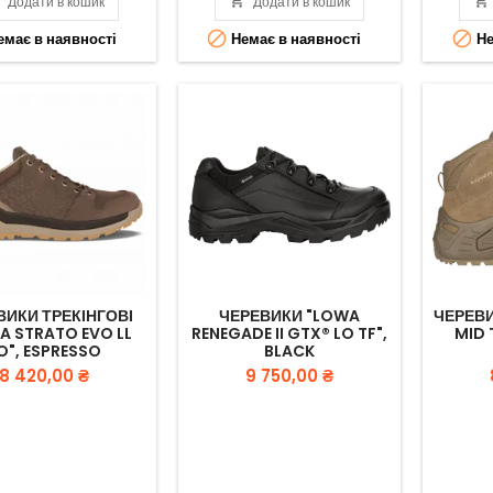

Додати в кошик

Додати в кошик



має в наявності
Немає в наявності
Не
ВИКИ ТРЕКІНГОВІ
ЧЕРЕВИКИ "LOWA
ЧЕРЕВИ
A STRATO EVO LL
RENEGADE II GTX® LO TF",
MID 
O", ESPRESSO
BLACK
Вартість
Вартість
8 420,00 ₴
9 750,00 ₴