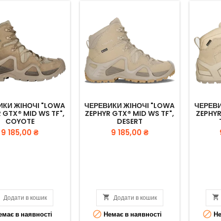
ИКИ ЖІНОЧІ "LOWA
ЧЕРЕВИКИ ЖІНОЧІ "LOWA
ЧЕРЕВИ
 GTX® MID WS TF",
ZEPHYR GTX® MID WS TF",
ZEPHYR
COYOTE
DESERT
Вартість
Вартість
9 185,00 ₴
9 185,00 ₴

Додати в кошик

Додати в кошик



має в наявності
Немає в наявності
Не