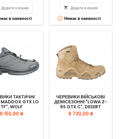
Додати в кошик

Додати в кошик

має в наявності
Немає в наявності
ВИКИ ТАКТИЧНІ
ЧЕРЕВИКИ ВІЙСЬКОВІ
 MADDOX GTX LO
ДЕМІСЕЗОННІ "LOWA Z-
TF", WOLF
6S GTX C", DESERT
Вартість
Вартість
9 150,00 ₴
9 730,00 ₴