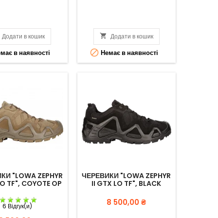
Додати в кошик

Додати в кошик

має в наявності
Немає в наявності
КИ "LOWA ZEPHYR
ЧЕРЕВИКИ "LOWA ZEPHYR
LO TF", COYOTE OP
II GTX LO TF", BLACK
Вартість
8 500,00 ₴
6 Відгук(и)