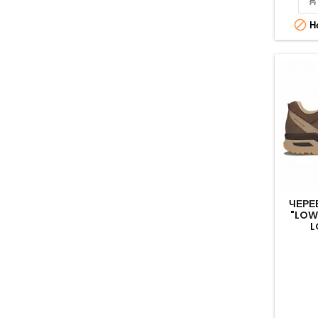

Не
ЧЕРЕ
"LOW
L