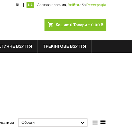
RU
UA
Ласкаво просимо,
Увійти
або
Реєстрація
shopping_cart
Кошик:
0
Товари - 0,00 ₴
КТИЧНЕ ВЗУТТЯ
ТРЕКІНГОВЕ ВЗУТТЯ



увати за
Обрати