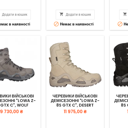

Додати в кошик

Додати в кошик



має в наявності
Немає в наявності
Не
ВИКИ ВІЙСЬКОВІ
ЧЕРЕВИКИ ВІЙСЬКОВІ
ЧЕРЕ
ЕЗОННІ "LOWA Z-
ДЕМІСЕЗОННІ "LOWA Z-
ДЕМІС
 GTX C", WOLF
8S GTX C", DESERT
8S 
Вартість
Вартість
9 730,00 ₴
11 975,00 ₴