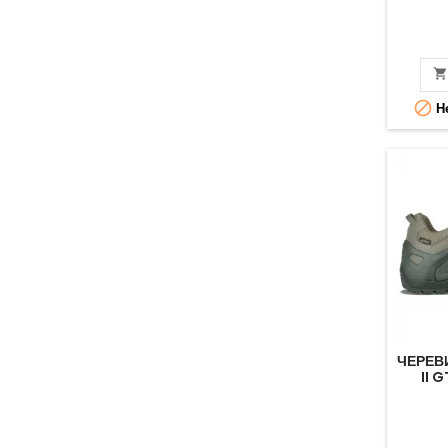

Не
ЧЕРЕВ
II 