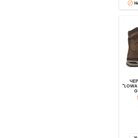
знімна устілка Сlimate

Не
Сontrol®;
ЧЕР
"LOWA 
G