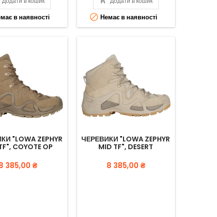
Додати в кошик

Додати в кошик

має в наявності
Немає в наявності
КИ "LOWA ZEPHYR
ЧЕРЕВИКИ "LOWA ZEPHYR
TF", COYOTE OP
MID TF", DESERT
Вартість
Вартість
8 385,00 ₴
8 385,00 ₴