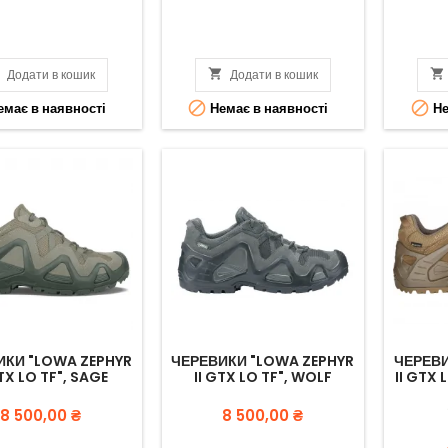

Додати в кошик

Додати в кошик



має в наявності
Немає в наявності
Не
ИКИ "LOWA ZEPHYR
ЧЕРЕВИКИ "LOWA ZEPHYR
ЧЕРЕВИ
GTX LO TF", SAGE
II GTX LO TF", WOLF
II GTX 
Вартість
Вартість
8 500,00 ₴
8 500,00 ₴